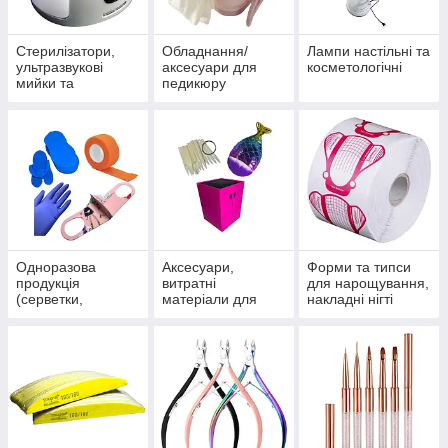
Стерилізатори,
Обладнання/
Лампи настільні та
ультразвукові
аксесуари для
косметологічні
мийки та
педикюру
аксесуари до них
Одноразова
Аксесуари,
Форми та типси
продукція
витратні
для нарощування,
(серветки,
матеріали для
накладні нігті
рушники,
салонів
рукавички)