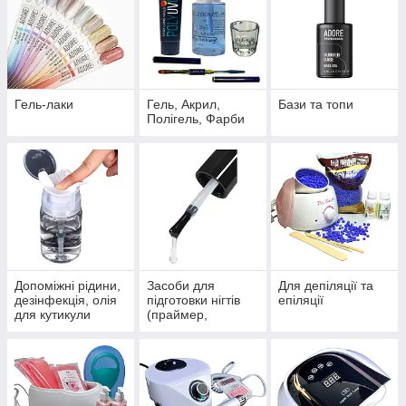
Гель-лаки
Гель, Акрил,
Бази та топи
Полігель, Фарби
Допоміжні рідини,
Засоби для
Для депіляції та
дезінфекція, олія
підготовки нігтів
епіляції
для кутикули
(праймер,
ультрабонд)