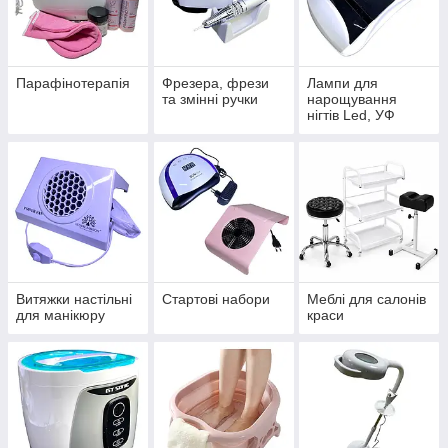
Парафінотерапія
Фрезера, фрези
Лампи для
та змінні ручки
нарощування
нігтів Led, УФ
Витяжки настільні
Стартові набори
Меблі для салонів
для манікюру
краси