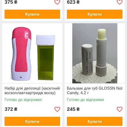
375
623
₴
₴
Купити
Купити
Набір для депіляції (касетний
Бальзам для губ GLOSSN Not
воскоплав+картридж воску)
Candy, 4.2 г
Готово до відправки
Готово до відправки
372
245
₴
₴
Купити
Купити