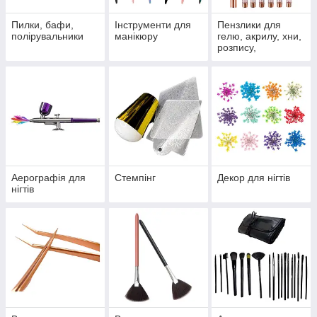
Пилки, бафи,
Інструменти для
Пензлики для
полірувальники
манікюру
гелю, акрилу, хни,
розпису,
силіконові пензлі
Аерографія для
Стемпінг
Декор для нігтів
нігтів