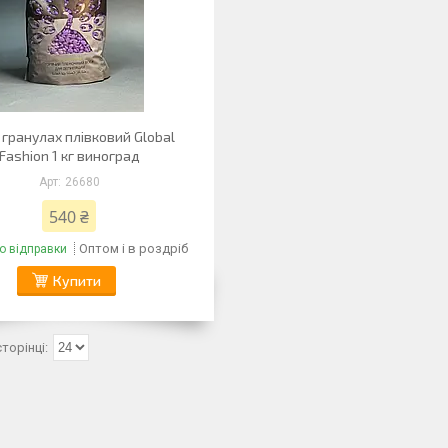
у гранулах плівковий Global
Fashion 1 кг виноград
26680
540 ₴
Оптом і в роздріб
о відправки
Купити