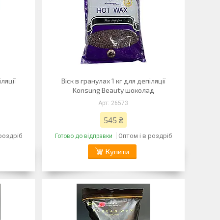
іляції
Віск в гранулах 1 кг для депіляції
Konsung Beauty шоколад
26573
545 ₴
 роздріб
Оптом і в роздріб
Готово до відправки
Купити