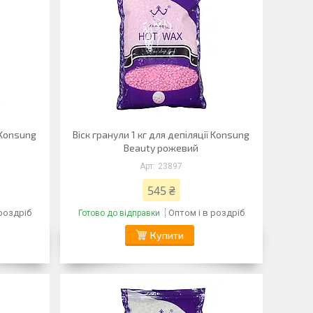
ї Konsung
Віск гранули 1 кг для депіляції Konsung
Beauty рожевий
23897
545 ₴
 роздріб
Оптом і в роздріб
Готово до відправки
Купити