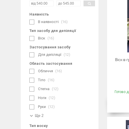
Наявність
В наявності
16
Тип засобу для депіляції
Віск
16
Застосування засобу
Для депіляції
12
Віск в 
Область застосування
Обличчя
16
Тіло
16
Стегна
12
Готово д
Ноги
12
Руки
12
Ще 2
Тип воску