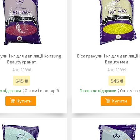
нули 1 кг для депіляції Konsung
Віск гранули 1 кг для депіляці
Beauty гранат
Beauty мед
23898
23899
545 ₴
545 ₴
Оптом і в роздріб
Оптом і в
о відправки
Готово до відправки
Купити
Купити