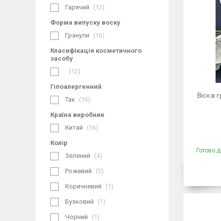
Гарячий
12
Форма випуску воску
Гранули
16
Класифікація косметичного
засобу
12
Гіпоалергенний
Віск в 
Так
16
Країна виробник
Китай
16
Колір
Готово д
Зелений
4
Рожевий
3
Коричневий
1
Бузковий
1
Чорний
1