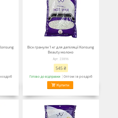
ї Konsung
Віск гранули 1 кг для депіляції Konsung
Beauty молоко
23896
545 ₴
 роздріб
Оптом і в роздріб
Готово до відправки
Купити