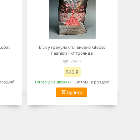
lobal
Віск у гранулах плівковий Global
Fashion 1 кг троянда
26677
540 ₴
 роздріб
Оптом і в роздріб
Готово до відправки
Купити