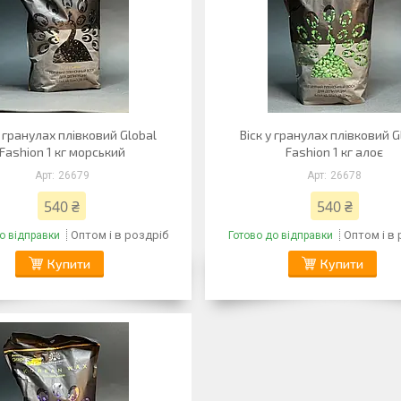
у гранулах плівковий Global
Віск у гранулах плівковий G
Fashion 1 кг морський
Fashion 1 кг алоє
26679
26678
540 ₴
540 ₴
Оптом і в роздріб
Оптом і в
о відправки
Готово до відправки
Купити
Купити