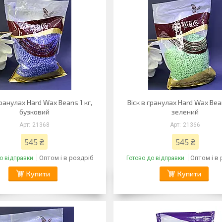
гранулах Hard Wax Beans 1 кг,
Віск в гранулах Hard Wax Bean
бузковий
зелений
21368
21366
545 ₴
545 ₴
Оптом і в роздріб
Оптом і в
о відправки
Готово до відправки
Купити
Купити