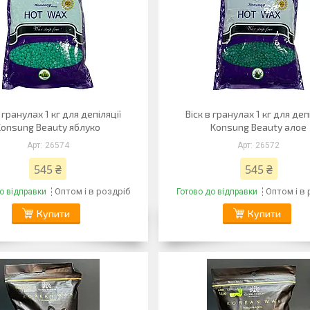
в гранулах 1 кг для депіляції
Віск в гранулах 1 кг для деп
Konsung Beauty яблуко
Konsung Beauty алое
26574
26572
545 ₴
545 ₴
Оптом і в роздріб
Оптом і в
о відправки
Готово до відправки
Купити
Купити