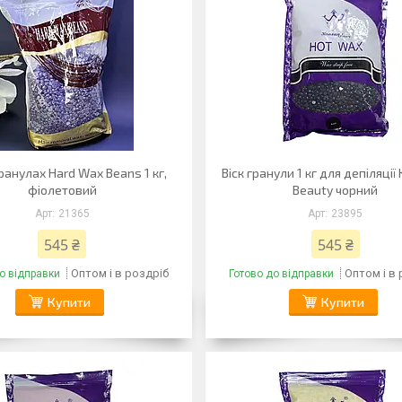
гранулах Hard Wax Beans 1 кг,
Віск гранули 1 кг для депіляці
фіолетовий
Beauty чорний
21365
23895
545 ₴
545 ₴
Оптом і в роздріб
Оптом і в
о відправки
Готово до відправки
Купити
Купити