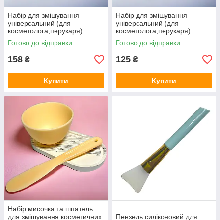
Набір для змішування
Набір для змішування
універсальний (для
універсальний (для
косметолога,перукаря)
косметолога,перукаря)
салатовий
блакитний
Готово до відправки
Готово до відправки
158
125
₴
₴
Купити
Купити
Набір мисочка та шпатель
для змішування косметичних
Пензель силіконовий для