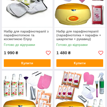
Набір для парафінотерапії з
Набір для парафінотерапії
парафінотопкою та
(парафінотопка + парафін +
косметикою Еnjoy
шкарпетки + рукавиці)
Professional
WN608-1A Konsung
Готово до відправки
Готово до відправки
1 990
1 480
₴
₴
Купити
Купити