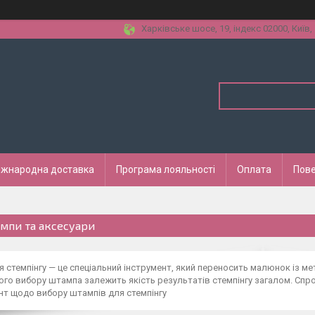
Харківське шосе, 19, індекс 02000, Київ,
іжнародна доставка
Програма лояльності
Оплата
Пове
мпи та аксесуари
 стемпінгу — це спеціальний інструмент, який переносить малюнок із ме
го вибору штампа залежить якість результатів стемпінгу загалом. Сп
т щодо вибору штампів для стемпінгу