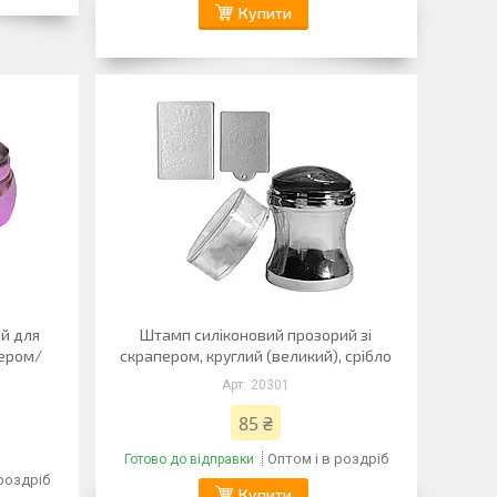
Купити
й для
Штамп силіконовий прозорий зі
пером/
скрапером, круглий (великий), срібло
20301
85 ₴
Оптом і в роздріб
Готово до відправки
 роздріб
Купити