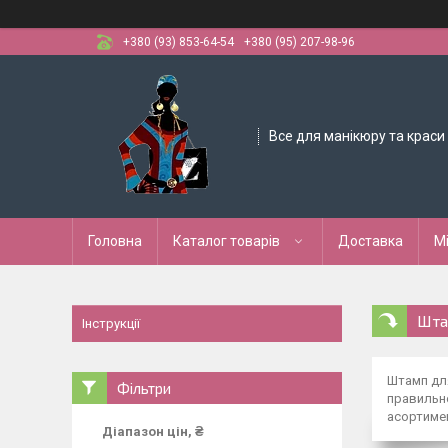
+380 (93) 853-64-54
+380 (95) 207-98-96
Все для манікюру та краси
Головна
Каталог товарів
Доставка
М
Шта
Інструкції
Штамп для
Фільтри
правильно
асортимен
Діапазон цін, ₴