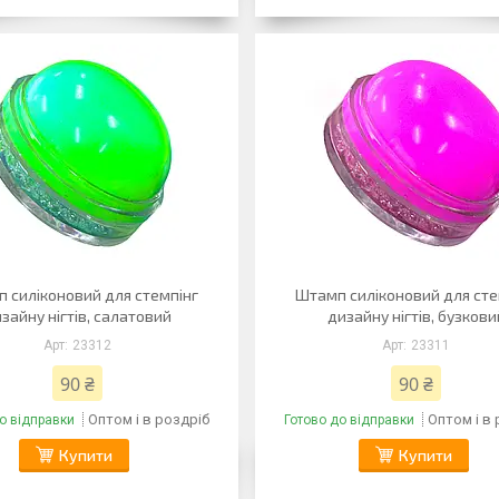
 силіконовий для стемпінг
Штамп силіконовий для сте
зайну нігтів, салатовий
дизайну нігтів, бузкови
23312
23311
90 ₴
90 ₴
Оптом і в роздріб
Оптом і в
о відправки
Готово до відправки
Купити
Купити