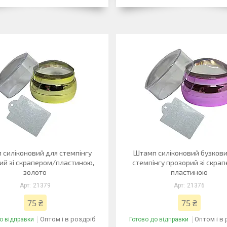
 силіконовий для стемпінгу
Штамп силіконовий бузкови
ий зі скрапером/пластиною,
стемпінгу прозорий зі скра
золото
пластиною
21379
21376
75 ₴
75 ₴
Оптом і в роздріб
Оптом і в
о відправки
Готово до відправки