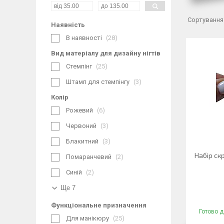
Наявність
В наявності
28
Вид матеріалу для дизайну нігтів
Стемпінг
25
Штамп для стемпінгу
3
Колір
Рожевий
6
Червоний
3
Блакитний
3
Набір скр
Помаранчевий
2
Синій
2
Ще 7
Функціональне призначення
Готово д
Для манікюру
25