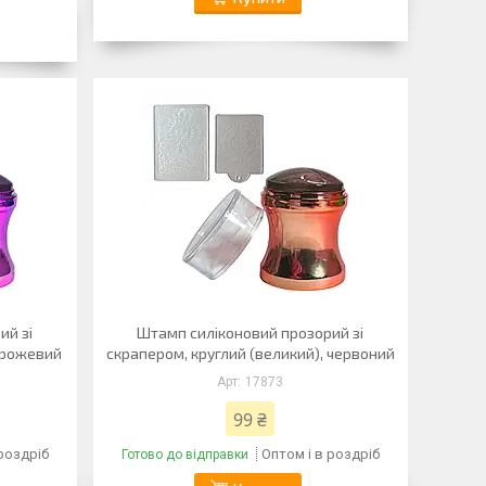
ий зі
Штамп силіконовий прозорий зі
, рожевий
скрапером, круглий (великий), червоний
17873
99 ₴
 роздріб
Оптом і в роздріб
Готово до відправки