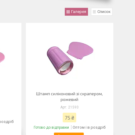
Галерея
Список
Штамп силіконовий зі скрапером,
рожевий
21593
75 ₴
 роздріб
Оптом і в роздріб
Готово до відправки