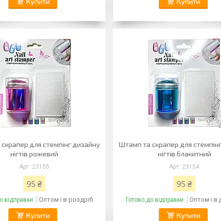
Купити
Купити
 скрапер для стемпінг дизайну
Штамп та скрапер для стемпін
нігтів рожевий
нігтів блакитний
23155
23154
95 ₴
95 ₴
Оптом і в роздріб
Оптом і в
о відправки
Готово до відправки
Купити
Купити