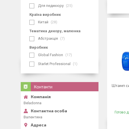
Для педикюру
25
Країна виробник
Китай
28
Тематика декору, малюнка
Абстракція
7
Виробник
Global Fashion
17
Starlet Professional
1
Штамп си
Контакти
Beladonna
Готово д
Валентина