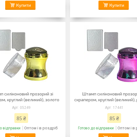
Купити
Купити
п силіконовий прозорий зі
Штамп силіконовий прозор
м, круглий (великий), золото
скрапером, круглий (великий)
05249
17441
85 ₴
85 ₴
Оптом і в роздріб
Оптом і в
о відправки
Готово до відправки