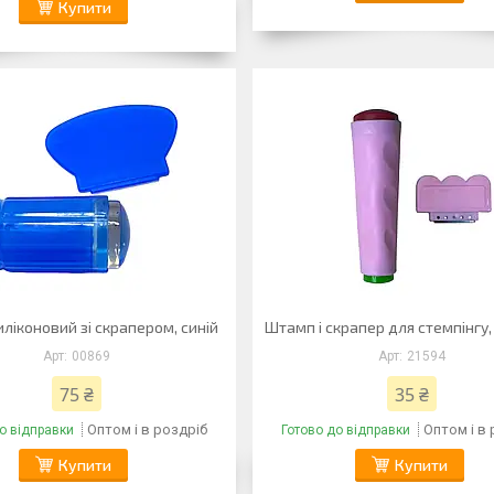
Купити
ліконовий зі скрапером, синій
Штамп і скрапер для стемпінгу
00869
21594
75 ₴
35 ₴
Оптом і в роздріб
Оптом і в
о відправки
Готово до відправки
Купити
Купити