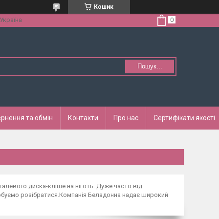
Кошик
 Україна
Пошук...
рнення та обмін
Контакти
Про нас
Сертифікати якості
талевого диска-кліше на ніготь. Дуже часто від
робуємо розібратися.Компанія Беладонна надає широкий