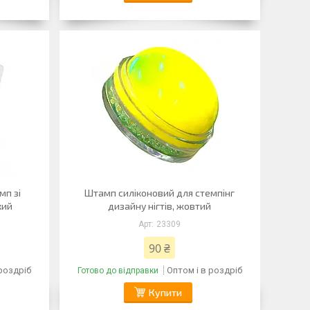
мп зі
Штамп силіконовий для стемпінг
кий
дизайну нігтів, жовтий
23309
90 ₴
 роздріб
Оптом і в роздріб
Готово до відправки
Купити