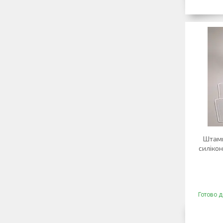
Штамп
силіко
Готово д