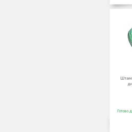
Штамп
ди
Готово д