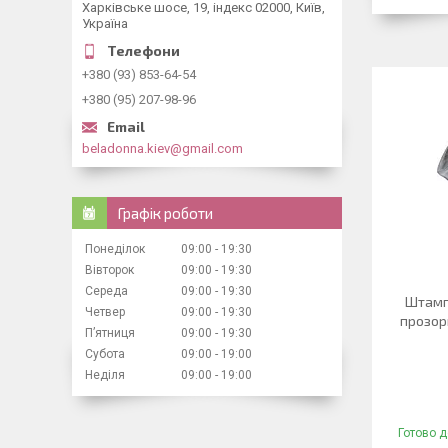
Харківське шосе, 19, індекс 02000, Київ,
Україна
+380 (93) 853-64-54
+380 (95) 207-98-96
beladonna.kiev@gmail.com
Графік роботи
Понеділок
09:00
19:30
Вівторок
09:00
19:30
Середа
09:00
19:30
Штамп
Четвер
09:00
19:30
прозор
Пʼятниця
09:00
19:30
Субота
09:00
19:00
Неділя
09:00
19:00
Готово д