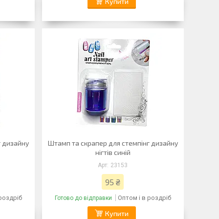
Купити
г дизайну
Штамп та скрапер для стемпінг дизайну
нігтів синій
23153
95 ₴
 роздріб
Оптом і в роздріб
Готово до відправки
Купити