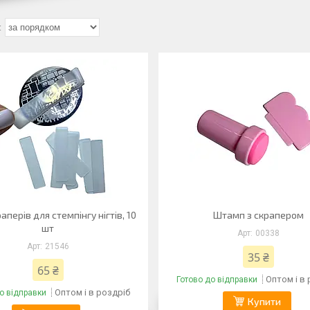
аперів для стемпінгу нігтів, 10
Штамп з скрапером
шт
00338
21546
35 ₴
65 ₴
Оптом і в
Готово до відправки
Оптом і в роздріб
о відправки
Купити