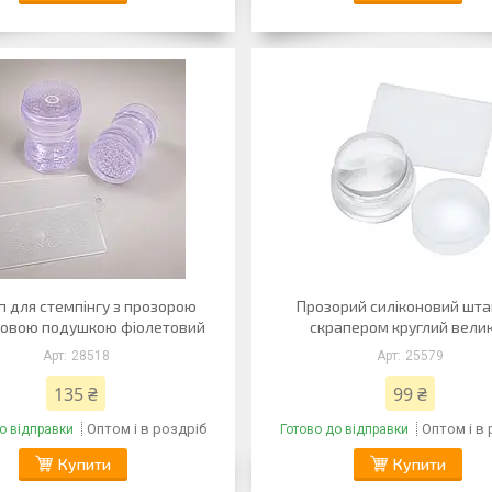
 для стемпінгу з прозорою
Прозорий силіконовий шта
новою подушкою фіолетовий
скрапером круглий вели
28518
25579
135 ₴
99 ₴
Оптом і в роздріб
Оптом і в
о відправки
Готово до відправки
Купити
Купити