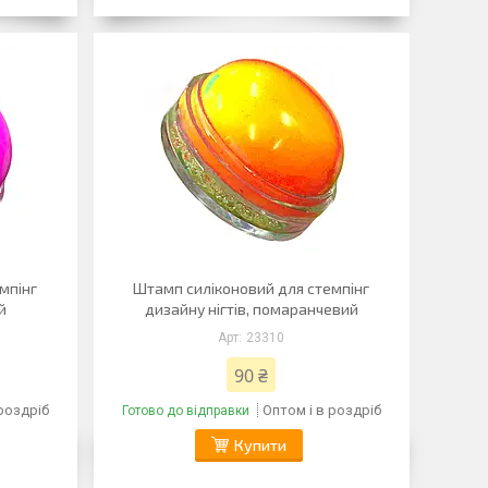
мпінг
Штамп силіконовий для стемпінг
й
дизайну нігтів, помаранчевий
23310
90 ₴
 роздріб
Оптом і в роздріб
Готово до відправки
Купити