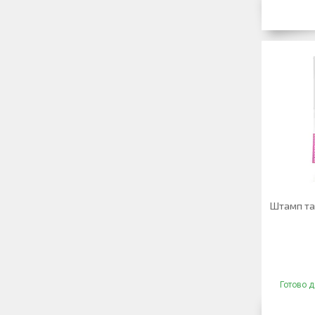
Штамп та
Готово д