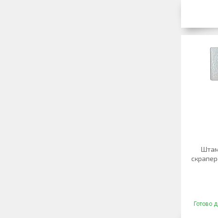
Штам
скраперо
Готово д