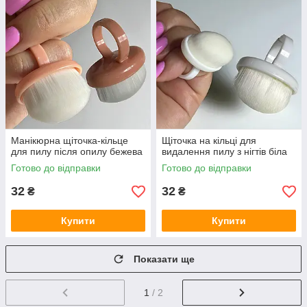
Манікюрна щіточка-кільце
Щіточка на кільці для
для пилу після опилу бежева
видалення пилу з нігтів біла
Готово до відправки
Готово до відправки
32
32
₴
₴
Купити
Купити
Показати ще
1
/ 2