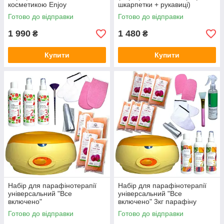
косметикою Еnjoy
шкарпетки + рукавиці)
Professional
WN608-1A Konsung
Готово до відправки
Готово до відправки
1 990
1 480
₴
₴
Купити
Купити
Набір для парафінотерапії
Набір для парафінотерапії
універсальний "Все
універсальний "Все
включено"
включено" 3кг парафіну
Готово до відправки
Готово до відправки