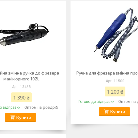
йна змінна ручка до фрезера
Ручка для фрезера змінна пр
манікюрного 102L
11500
13468
1 200 ₴
1 390 ₴
Оптом і в
Готово до відправки
Оптом і в роздріб
о відправки
Купити
Купити