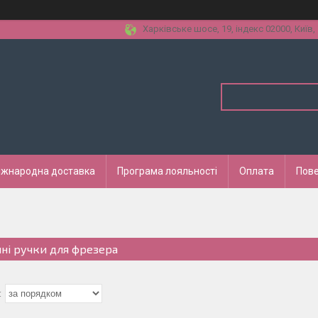
Харківське шосе, 19, індекс 02000, Київ,
іжнародна доставка
Програма лояльності
Оплата
Пове
нні ручки для фрезера