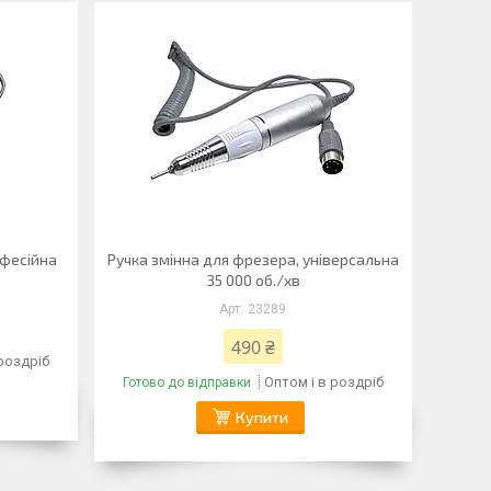
офесійна
Ручка змінна для фрезера, універсальна
35 000 об./хв
23289
490 ₴
 роздріб
Оптом і в роздріб
Готово до відправки
Купити