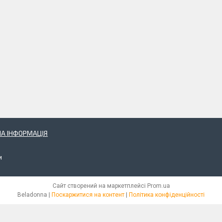
А ІНФОРМАЦІЯ
и
Сайт створений на маркетплейсі
Prom.ua
Beladonna |
Поскаржитися на контент
|
Політика конфіденційності