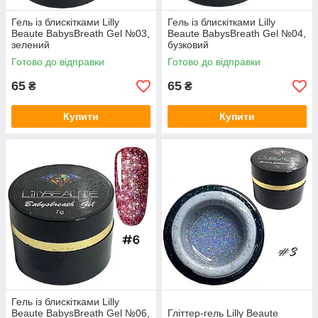
Гель із блискітками Lilly
Гель із блискітками Lilly
Beaute BabysBreath Gel №03,
Beaute BabysBreath Gel №04,
зелений
бузковий
Готово до відправки
Готово до відправки
65
65
₴
₴
Купити
Купити
Гель із блискітками Lilly
Beaute BabysBreath Gel №06,
Гліттер-гель Lilly Beaute