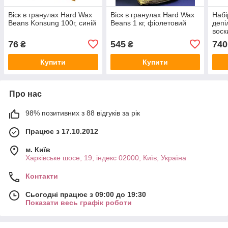
Віск в гранулах Hard Wax
Віск в гранулах Hard Wax
Набі
Beans Konsung 100г, синій
Beans 1 кг, фіолетовий
депі
воск
76
545
740
₴
₴
Купити
Купити
Про нас
98% позитивних з 88 відгуків за рік
Працює з 17.10.2012
м. Київ
Харківське шосе, 19, індекс 02000, Київ, Україна
Контакти
Сьогодні працює з 09:00 до 19:30
Показати весь графік роботи