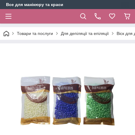
Все для манікюру та краси
Товари та послуги
Для депіляції та епіляції
Віск для 