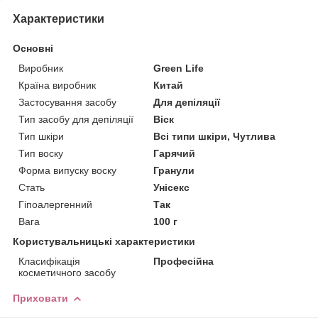
Характеристики
Основні
Виробник
Green Life
Країна виробник
Китай
Застосування засобу
Для депіляції
Тип засобу для депіляції
Віск
Тип шкіри
Всі типи шкіри, Чутлива
Тип воску
Гарячий
Форма випуску воску
Гранули
Стать
Унісекс
Гіпоалергенний
Так
Вага
100 г
Користувальницькі характеристики
Класифікація
Професійна
косметичного засобу
Приховати