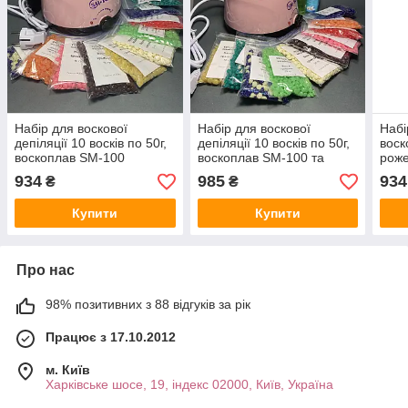
Набір для воскової
Набір для воскової
Набі
депіляції 10 восків по 50г,
депіляції 10 восків по 50г,
воск
воскоплав SM-100
воскоплав SM-100 та
роже
рожевий
засоби до і після депіляції
934
985
934
₴
₴
Купити
Купити
Про нас
98% позитивних з 88 відгуків за рік
Працює з 17.10.2012
м. Київ
Харківське шосе, 19, індекс 02000, Київ, Україна