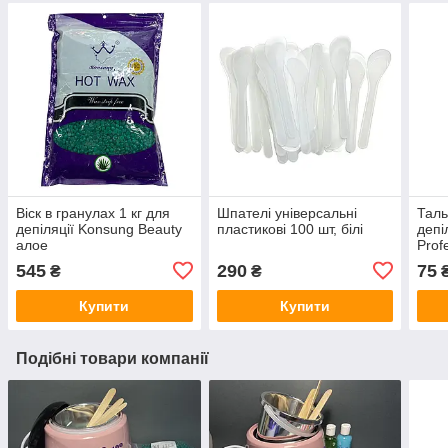
Віск в гранулах 1 кг для
Шпателі універсальні
Таль
депіляції Konsung Beauty
пластикові 100 шт, білі
депі
алое
Prof
545
290
75
₴
₴
Купити
Купити
Подібні товари компанії