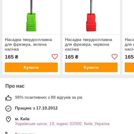
Насадка твердосплавна
Насадка твердосплавна
Наса
для фрезера, зелена
для фрезера, червона
для 
насічка
насічка
насі
165
165
165
₴
₴
Купити
Купити
Про нас
98% позитивних з 88 відгуків за рік
Працює з 17.10.2012
м. Київ
Харківське шосе, 19, індекс 02000, Київ, Україна