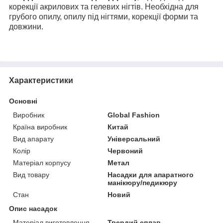
корекції акрилових та гелевих нігтів. Необхідна для
грубого опилу, опилу під нігтями, корекції форми та
довжини.
Характеристики
Основні
Виробник
Global Fashion
Країна виробник
Китай
Вид апарату
Універсальний
Колір
Червоний
Матеріал корпусу
Метал
Вид товару
Насадки для апаратного
манікюру/педикюру
Стан
Новий
Опис насадок
Матеріал виготовлення
Твердий сплав