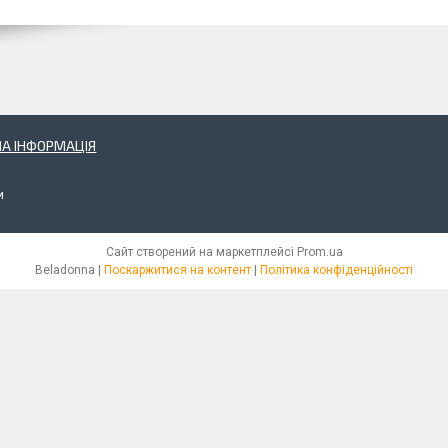
А ІНФОРМАЦІЯ
и
Сайт створений на маркетплейсі
Prom.ua
Beladonna |
Поскаржитися на контент
|
Політика конфіденційності