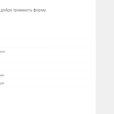
і добре тримають форму.
hion
лен
ори