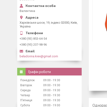
Валентина
Харківське шосе, 19, індекс 02000, Київ,
Україна
+380 (93) 853-64-54
+380 (95) 207-98-96
beladonna.kiev@gmail.com
Графік роботи
Понеділок
09:00
19:30
Вівторок
09:00
19:30
Середа
09:00
19:30
Четвер
09:00
19:30
Пʼятниця
09:00
19:30
Однораз
Субота
09:00
19:00