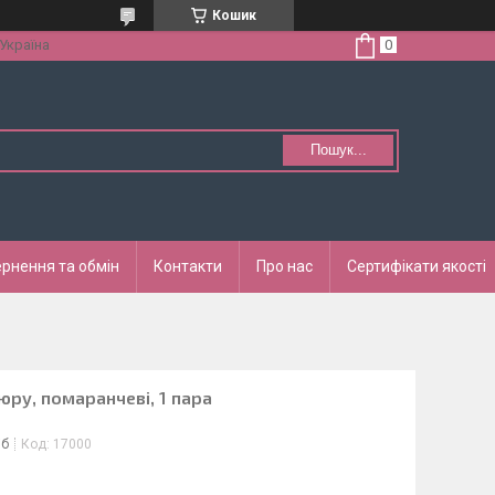
Кошик
 Україна
Пошук...
рнення та обмін
Контакти
Про нас
Сертифікати якості
юру, помаранчеві, 1 пара
іб
Код:
17000