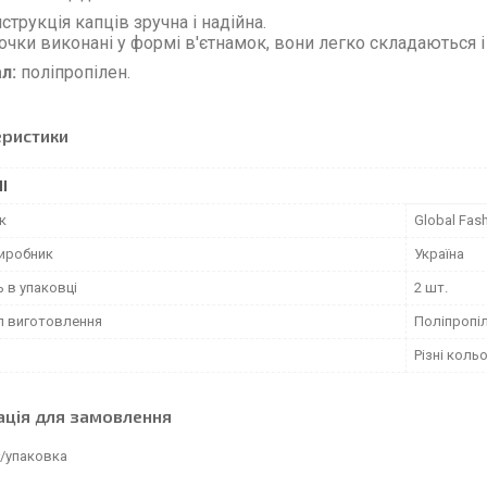
струкція капців зручна і надійна.
очки виконані у формі в'єтнамок, вони легко складаються 
ал:
поліпропілен.
еристики
І
к
Global Fas
виробник
Україна
ь в упаковці
2 шт.
л виготовлення
Поліпропі
Різні коль
ація для замовлення
₴/упаковка