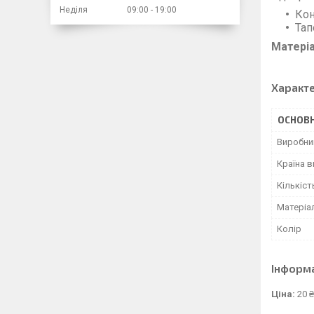
Неділя
09:00
19:00
Кон
Тап
Матері
Характ
ОСНОВН
Виробни
Країна 
Кількіст
Матеріа
Колір
Інформ
Ціна:
20 