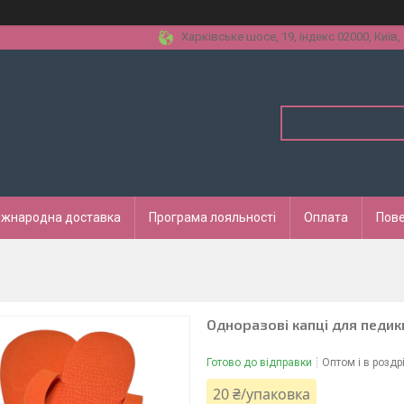
Харківське шосе, 19, індекс 02000, Київ,
іжнародна доставка
Програма лояльності
Оплата
Пове
Одноразові капці для педик
Готово до відправки
Оптом і в роздр
20 ₴/упаковка