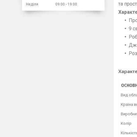
та прос
Неділя
09:00
19:00
Характ
Про
9 с
Роб
Дже
Роз
Характ
ОСНОВН
Вид обл
Країна 
Виробни
Колір
Кількіст