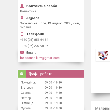
Валентина
Харківське шосе, 19, індекс 02000, Київ,
Україна
+380 (93) 853-64-54
+380 (95) 207-98-96
beladonna.kiev@gmail.com
Графік роботи
Понеділок
09:00
19:30
Вівторок
09:00
19:30
Середа
09:00
19:30
Четвер
09:00
19:30
Пʼятниця
09:00
19:30
Маленьк
Субота
09:00
19:00