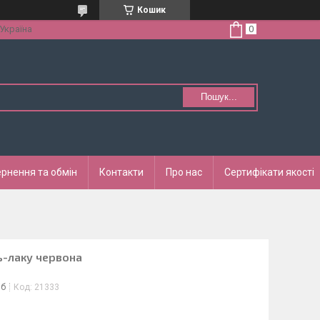
Кошик
 Україна
Пошук...
рнення та обмін
Контакти
Про нас
Сертифікати якості
ь-лаку червона
іб
Код:
21333