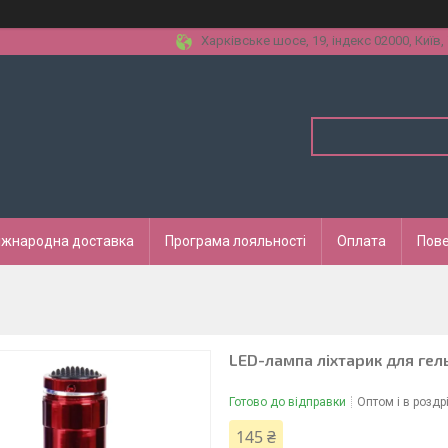
Харківське шосе, 19, індекс 02000, Київ,
іжнародна доставка
Програма лояльності
Оплата
Пове
LED-лампа ліхтарик для гел
Готово до відправки
Оптом і в роздр
145 ₴