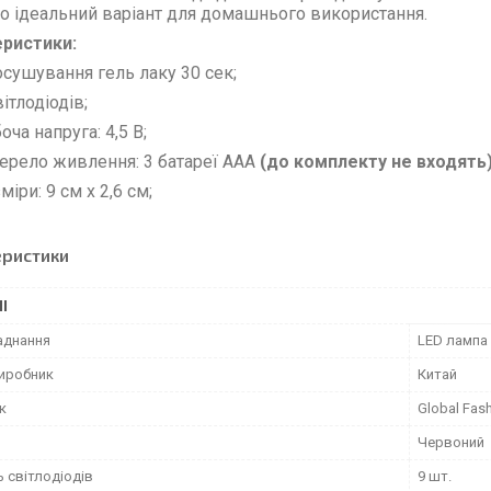
то ідеальний варіант для домашнього використання.
еристики:
сушування гель лаку 30 сек;
вітлодіодів;
оча напруга: 4,5 В;
рело живлення: 3 батареї AAA
(до комплекту не входять
міри: 9 см х 2,6 см;
еристики
І
аднання
LED лампа
виробник
Китай
к
Global Fas
Червоний
ь світлодіодів
9 шт.