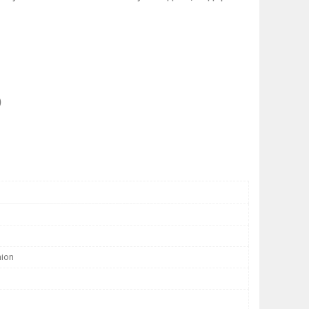
)
hion