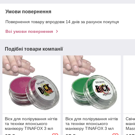
Умови повернення
Повернення товару впродовж 14 днів за рахунок покупця
Всі умови повернення
Подібні товари компанії
Віск для полірування нігтів
Віск для полірування нігтів
Свіч
та техніки японського
та техніки японського
мані
манікюру TINAFOX 3 мл
манікюру TINAFOX 3 мл
Mass
тутті-фрутті
тропік