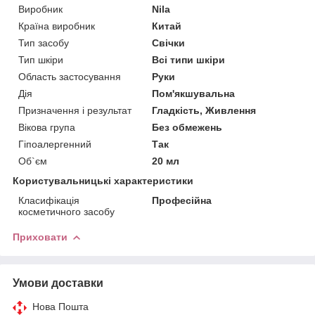
Виробник
Nila
Країна виробник
Китай
Тип засобу
Свічки
Тип шкіри
Всі типи шкіри
Область застосування
Руки
Дія
Пом'якшувальна
Призначення і результат
Гладкість, Живлення
Вікова група
Без обмежень
Гіпоалергенний
Так
Об`єм
20 мл
Користувальницькі характеристики
Класифікація
Професійна
косметичного засобу
Приховати
Умови доставки
Нова Пошта