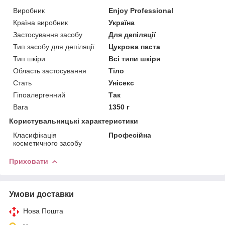
Виробник
Enjoy Professional
Країна виробник
Україна
Застосування засобу
Для депіляції
Тип засобу для депіляції
Цукрова паста
Тип шкіри
Всі типи шкіри
Область застосування
Тіло
Стать
Унісекс
Гіпоалергенний
Так
Вага
1350 г
Користувальницькі характеристики
Класифікація
Професійна
косметичного засобу
Приховати
Умови доставки
Нова Пошта