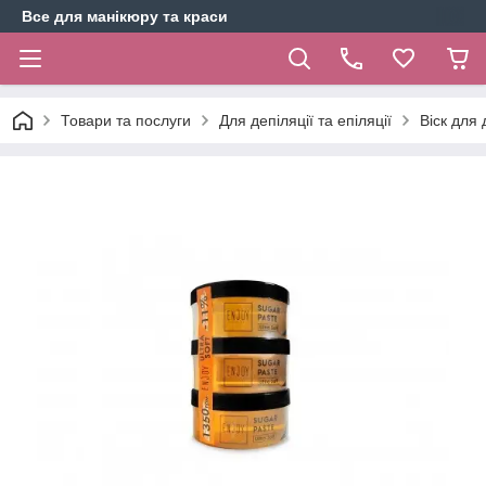
Все для манікюру та краси
Товари та послуги
Для депіляції та епіляції
Віск для 