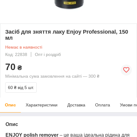
Засіб для зняття лаку Еnjoy Professional, 150
мл
Немає в наявності
Код: 22838
Опт і роздріб
70
₴
Мінімальна сума замовлення на сайті — 300 ₴
60 ₴
від 5 шт.
Опис
Характеристики
Доставка
Оплата
Умови п
Опис
ENJOY polish remover
– це ваша ідеальна рідина для