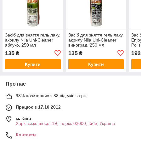
Засіб для зняття гель лаку,
Засіб для зняття гель лаку,
Засі
акрилу Nila Uni-Cleaner
акрилу Nila Uni-Cleaner
Еnjo
яблуко, 250 мл
виноград, 250 мл
Poli
135
135
192
₴
₴
Купити
Купити
Про нас
98% позитивних з 88 відгуків за рік
Працює з 17.10.2012
м. Київ
Харківське шосе, 19, індекс 02000, Київ, Україна
Контакти