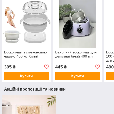
Воскоплав із силіконовою
Баночний воскоплав для
Воск
чашею 400 мл білий
депіляції білий 400 мл
100 
для 
395
445
490
₴
₴
Купити
Купити
Акційні пропозиції та новинки