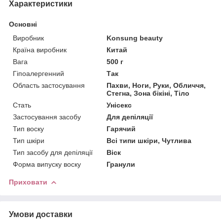
Характеристики
Основні
Виробник
Konsung beauty
Країна виробник
Китай
Вага
500 г
Гіпоалергенний
Так
Область застосування
Пахви, Ноги, Руки, Обличчя,
Стегна, Зона бікіні, Тіло
Стать
Унісекс
Застосування засобу
Для депіляції
Тип воску
Гарячий
Тип шкіри
Всі типи шкіри, Чутлива
Тип засобу для депіляції
Віск
Форма випуску воску
Гранули
Приховати
Умови доставки