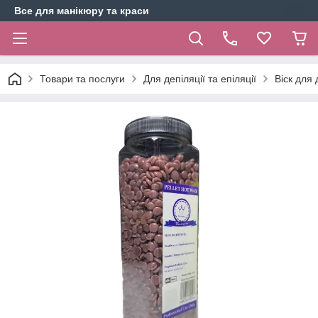
Все для манікюру та краси
Товари та послуги
Для депіляції та епіляції
Віск для 