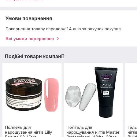
Умови повернення
Повернення товару впродовж 14 днів за рахунок покупця
Всі умови повернення
Подібні товари компанії
Полігель для
Полігель для
Гель
нарощування нігтів Lilly
нарощування нігтів Master
нігт
Beaute 02,15мл
Professional, White, 30мл
Buil