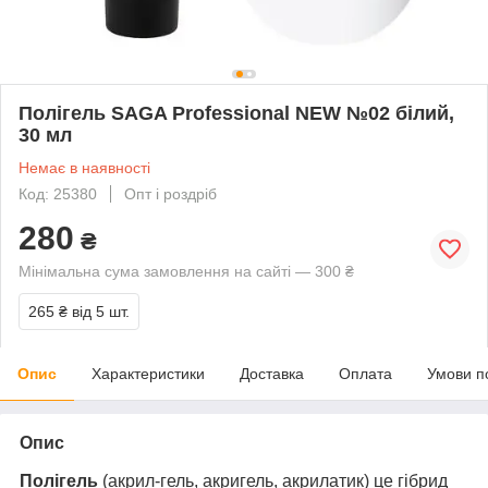
Полігель SAGA Professional NEW №02 білий,
30 мл
Немає в наявності
Код: 25380
Опт і роздріб
280
₴
Мінімальна сума замовлення на сайті — 300 ₴
265 ₴
від 5 шт.
Опис
Характеристики
Доставка
Оплата
Умови п
Опис
Полігель
(акрил-гель, акригель, акрилатик) це гібрид