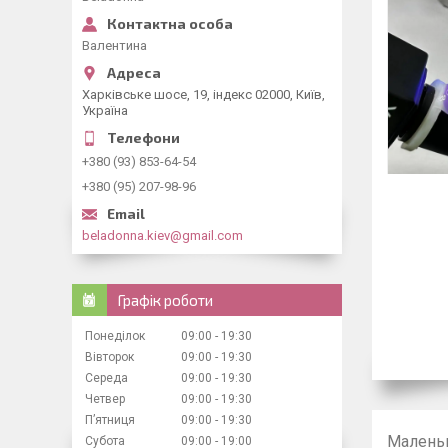
Валентина
Харківське шосе, 19, індекс 02000, Київ,
Україна
+380 (93) 853-64-54
+380 (95) 207-98-96
beladonna.kiev@gmail.com
Графік роботи
Понеділок
09:00
19:30
Вівторок
09:00
19:30
Середа
09:00
19:30
Четвер
09:00
19:30
Пʼятниця
09:00
19:30
Маленьки
Субота
09:00
19:00