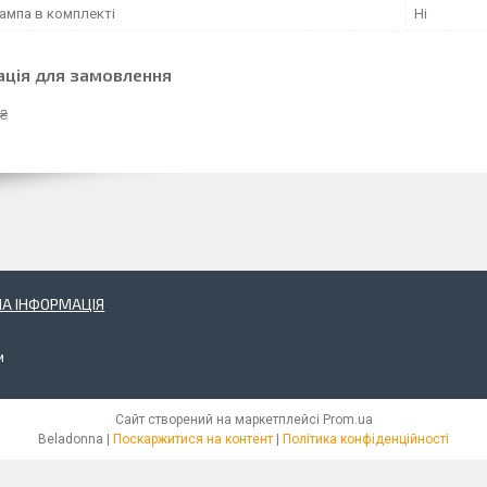
ампа в комплекті
Ні
ація для замовлення
 ₴
А ІНФОРМАЦІЯ
и
Сайт створений на маркетплейсі
Prom.ua
Beladonna |
Поскаржитися на контент
|
Політика конфіденційності