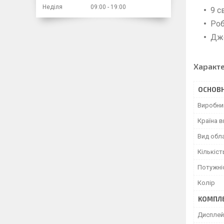
Неділя
09:00
19:00
9 с
Роб
Дже
Характ
ОСНОВН
Виробни
Країна 
Вид обл
Кількіст
Потужніс
Колір
КОМПЛЕ
Дисплей