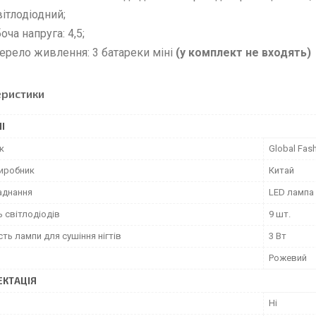
вітлодіодний;
оча напруга: 4,5;
рело живлення: 3 батареки міні
(у комплект не входять)
еристики
І
к
Global Fas
виробник
Китай
аднання
LED лампа
ь світлодіодів
9 шт.
ть лампи для сушіння нігтів
3 Вт
Рожевий
КТАЦІЯ
Ні