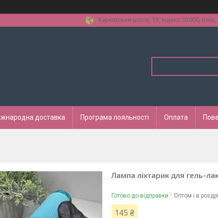
Харківське шосе, 19, індекс 02000, Київ,
іжнародна доставка
Програма лояльності
Оплата
Пове
Лампа ліхтарик для гель-ла
Готово до відправки
Оптом і в роздр
145 ₴