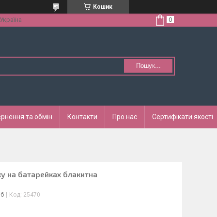
Кошик
 Україна
Пошук...
рнення та обмін
Контакти
Про нас
Сертифікати якості
ку на батарейках блакитна
іб
Код:
25470