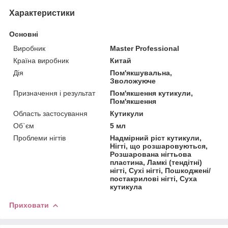
Характеристики
Основні
Виробник
Master Professional
Країна виробник
Китай
Дія
Пом'якшувальна,
Зволожуюче
Призначення і результат
Пом'якшення кутикули,
Пом'якшення
Область застосування
Кутикули
Об`єм
5 мл
Проблеми нігтів
Надмірний ріст кутикули,
Нігті, що розшаровуються,
Розшарована нігтьова
пластина, Ламкі (тендітні)
нігті, Сухі нігті, Пошкоджені/
постакрилові нігті, Суха
кутикула
Приховати