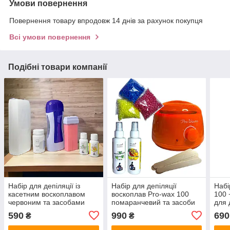
Умови повернення
Повернення товару впродовж 14 днів за рахунок покупця
Всі умови повернення
Подібні товари компанії
Набір для депіляції із
Набір для депіляції
Набі
касетним воскоплавом
воскоплав Pro-wax 100
100 
червоним та засобами
помаранчевий та засоби
для 
TINAFOX
до та після депіляції
590
990
690
₴
₴
TINAFOX по 100мл