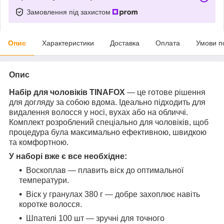
Замовлення під захистом
Опис
Характеристики
Доставка
Оплата
Умови п
Опис
Набір для чоловіків TINAFOX
— це готове рішення
для догляду за собою вдома. Ідеально підходить для
видалення волосся у носі, вухах або на обличчі.
Комплект розроблений спеціально для чоловіків, щоб
процедура була максимально ефективною, швидкою
та комфортною.
У наборі вже є все необхідне:
Воскоплав — плавить віск до оптимальної
температури.
Віск у гранулах 380 г — добре захоплює навіть
коротке волосся.
Шпателі 100 шт — зручні для точного