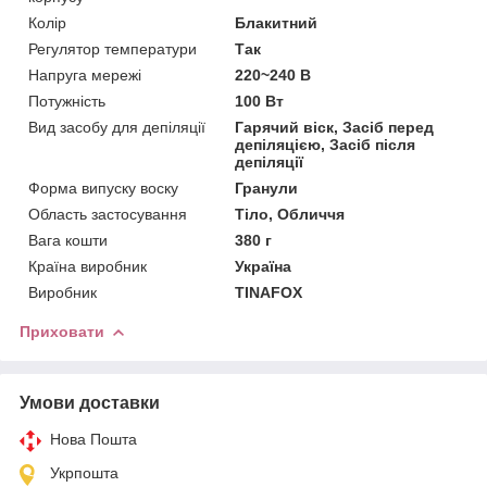
Колір
Блакитний
Регулятор температури
Так
Напруга мережі
220~240 В
Потужність
100 Вт
Вид засобу для депіляції
Гарячий віск, Засіб перед
депіляцією, Засіб після
депіляції
Форма випуску воску
Гранули
Область застосування
Тіло, Обличчя
Вага кошти
380 г
Країна виробник
Україна
Виробник
TINAFOX
Приховати
Умови доставки
Нова Пошта
Укрпошта